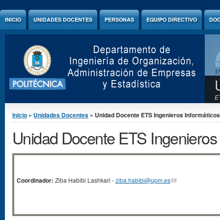
Jump to Content
INICIO
UNIDADES DOCENTES
PERSONAS
EQUIPO DIRECTIVO
DOC
E
Se encuentra usted aquí
Inicio
»
Unidades Docentes
» Unidad Docente ETS Ingenieros Informáticos
Unidad Docente ETS Ingenieros 
Coordinador:
Ziba Habibi Lashkari -
ziba.habibi@upm.es
(link sends e-mail)