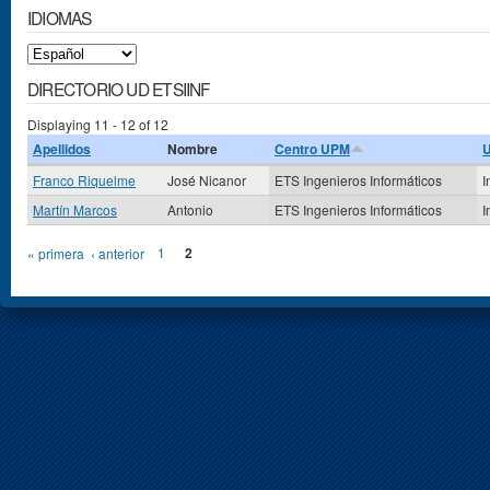
IDIOMAS
DIRECTORIO UD ETSIINF
Displaying 11 - 12 of 12
Apellidos
Nombre
Centro UPM
U
Franco Riquelme
José Nicanor
ETS Ingenieros Informáticos
I
Martín Marcos
Antonio
ETS Ingenieros Informáticos
I
Páginas
« primera
‹ anterior
1
2