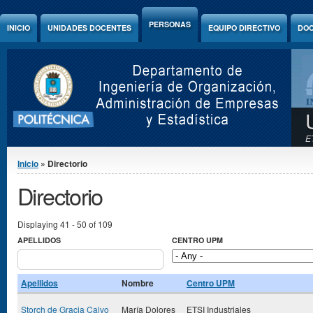
Jump to Content
PERSONAS
INICIO
UNIDADES DOCENTES
EQUIPO DIRECTIVO
DOC
E
Se encuentra usted aquí
Inicio
» Directorio
Directorio
Displaying 41 - 50 of 109
APELLIDOS
CENTRO UPM
Apellidos
Nombre
Centro UPM
Storch de Gracia Calvo
María Dolores
ETSI Industriales