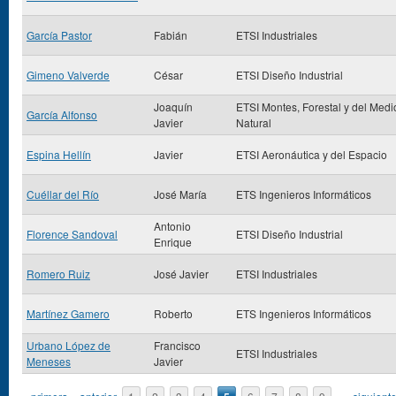
García Pastor
Fabián
ETSI Industriales
Gimeno Valverde
César
ETSI Diseño Industrial
Joaquín
ETSI Montes, Forestal y del Medi
García Alfonso
Javier
Natural
Espina Hellín
Javier
ETSI Aeronáutica y del Espacio
Cuéllar del Río
José María
ETS Ingenieros Informáticos
Antonio
Florence Sandoval
ETSI Diseño Industrial
Enrique
Romero Ruiz
José Javier
ETSI Industriales
Martínez Gamero
Roberto
ETS Ingenieros Informáticos
Urbano López de
Francisco
ETSI Industriales
Meneses
Javier