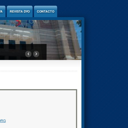
VA
REVISTA DYO
CONTACTO
‹
›
/ORG