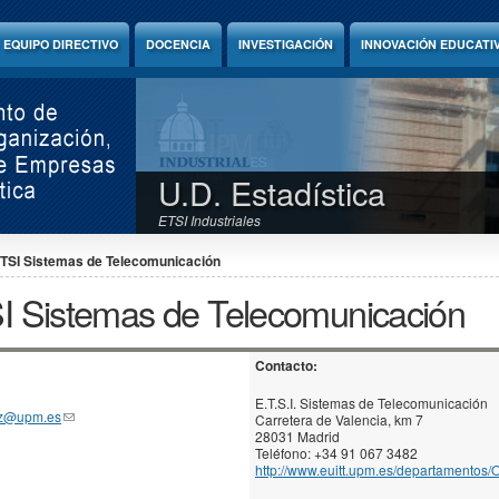
EQUIPO DIRECTIVO
DOCENCIA
INVESTIGACIÓN
INNOVACIÓN EDUCATI
U.D. Estadística
ETSI Industriales
TSI Sistemas de Telecomunicación
I Sistemas de Telecomunicación
Contacto:
E.T.S.I. Sistemas de Telecomunicación
ez@upm.es
(link sends e-mail)
Carretera de Valencia, km 7
28031 Madrid
Teléfono: +34 91 067 3482
http://www.euitt.upm.es/departamentos