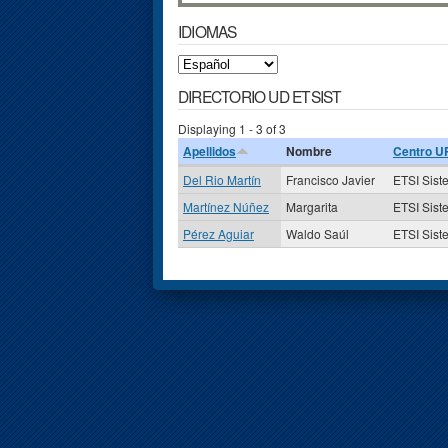
IDIOMAS
DIRECTORIO UD ETSIST
Displaying 1 - 3 of 3
Apellidos
Nombre
Centro 
Del Rio Martín
Francisco Javier
ETSI Sist
Martínez Núñez
Margarita
ETSI Sist
Pérez Aguiar
Waldo Saúl
ETSI Sist