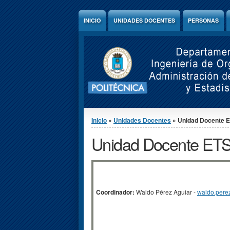
Jump to Content
INICIO
UNIDADES DOCENTES
PERSONAS
Se encuentra usted aquí
Inicio
»
Unidades Docentes
» Unidad Docente E
Unidad Docente ETS
Coordinador:
Waldo Pérez Aguiar -
waldo.per