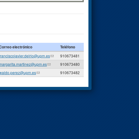
Correo electrónico
Teléfono
franciscojavier.delrio@upm.es
(link sends e-mail)
910673481
margarita.martinez@upm.es
(link sends e-mail)
910673480
waldo.perez@upm.es
(link sends e-mail)
910673482