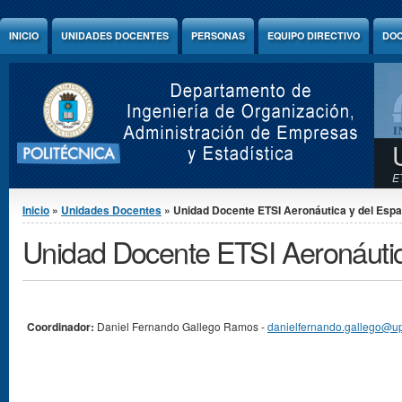
Jump to Content
INICIO
UNIDADES DOCENTES
PERSONAS
EQUIPO DIRECTIVO
DOC
E
Se encuentra usted aquí
Inicio
»
Unidades Docentes
» Unidad Docente ETSI Aeronáutica y del Espa
Unidad Docente ETSI Aeronáutic
Coordinador:
Daniel Fernando Gallego Ramos -
danielfernando.gallego@u