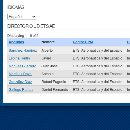
IDIOMAS
DIRECTORIO UD ETSIAE
Displaying 1 - 6 of 6
Apellidos
Nombre
Centro UPM
U
Sánchez Ramírez
Alberto
ETSI Aeronáutica y del Espacio
I
Espina Hellín
Javier
ETSI Aeronáutica y del Espacio
I
Morillas Guerrero
Juan José
ETSI Aeronáutica y del Espacio
I
Martínez Raya
Antonio
ETSI Aeronáutica y del Espacio
I
González Díaz
Rafael Eugenio
ETSI Aeronáutica y del Espacio
I
Gallego Ramos
Daniel Fernando
ETSI Aeronáutica y del Espacio
I