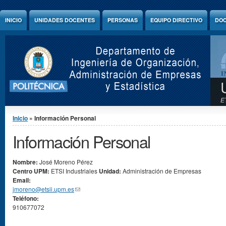
Jump to Content
INICIO
UNIDADES DOCENTES
PERSONAS
EQUIPO DIRECTIVO
DOC
E
Se encuentra usted aquí
Inicio
» Información Personal
Información Personal
Nombre:
José
Moreno Pérez
Centro UPM:
ETSI Industriales
Unidad:
Administración de Empresas
Email:
jmoreno@etsii.upm.es
(link sends e-mail)
Teléfono:
910677072