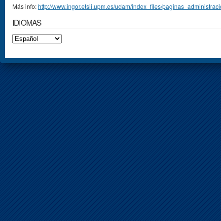
Más info:
http://www.ingor.etsii.upm.es/udam/index_files/paginas_administra
IDIOMAS