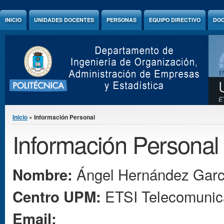
Jump to Content
INICIO
UNIDADES DOCENTES
PERSONAS
EQUIPO DIRECTIVO
DOC
E
Se encuentra usted aquí
Inicio
» Información Personal
Información Personal
Ángel
Hernández Garc
Nombre:
ETSI Telecomunic
Centro UPM:
Email: