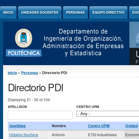
Jump to Content
INICIO
UNIDADES DOCENTES
PERSONAS
EQUIPO DIRECTIVO
DOC
E
Se encuentra usted aquí
Inicio
»
Personas
» Directorio PDI
Directorio PDI
Displaying 21 - 30 of 104
APELLIDOS
CENTRO UPM
Apellidos
Nombre
Centro UPM
Unidad
Hidalgo Nuchera
Antonio
ETSI Industriales
Econom