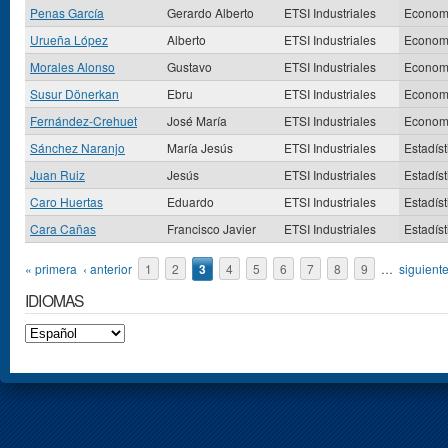
Penas García
Gerardo Alberto
ETSI Industriales
Econom
Urueña López
Alberto
ETSI Industriales
Econom
Morales Alonso
Gustavo
ETSI Industriales
Econom
Susur Dönerkan
Ebru
ETSI Industriales
Econom
Fernández-Crehuet
José María
ETSI Industriales
Econom
Sánchez Naranjo
María Jesús
ETSI Industriales
Estadíst
Juan Ruiz
Jesús
ETSI Industriales
Estadíst
Caro Huertas
Eduardo
ETSI Industriales
Estadíst
Cara Cañas
Francisco Javier
ETSI Industriales
Estadíst
Páginas
« primera
‹ anterior
1
2
3
4
5
6
7
8
9
…
siguiente
IDIOMAS