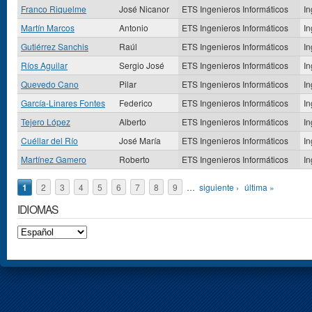
Franco Riquelme
José Nicanor
ETS Ingenieros Informáticos
In
Martín Marcos
Antonio
ETS Ingenieros Informáticos
In
Gutiérrez Sanchis
Raúl
ETS Ingenieros Informáticos
In
Ríos Aguilar
Sergio José
ETS Ingenieros Informáticos
In
Quevedo Cano
Pilar
ETS Ingenieros Informáticos
In
García-Linares Fontes
Federico
ETS Ingenieros Informáticos
In
Tejero López
Alberto
ETS Ingenieros Informáticos
In
Cuéllar del Río
José María
ETS Ingenieros Informáticos
In
Martínez Gamero
Roberto
ETS Ingenieros Informáticos
In
Páginas
1
2
3
4
5
6
7
8
9
…
siguiente ›
última »
IDIOMAS