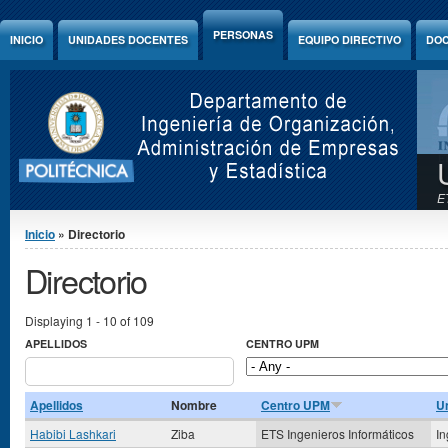
Jump to Content
PERSONAS
INICIO
UNIDADES DOCENTES
EQUIPO DIRECTIVO
DOC
E
Se encuentra usted aquí
Inicio
» Directorio
Directorio
Displaying 1 - 10 of 109
APELLIDOS
CENTRO UPM
Apellidos
Nombre
Centro UPM
U
Habibi Lashkari
Ziba
ETS Ingenieros Informáticos
In